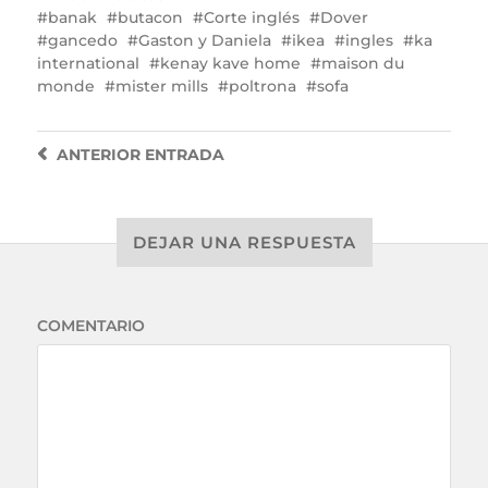
banak
butacon
Corte inglés
Dover
gancedo
Gaston y Daniela
ikea
ingles
ka
international
kenay kave home
maison du
monde
mister mills
poltrona
sofa
ANTERIOR
ENTRADA
DEJAR UNA RESPUESTA
COMENTARIO