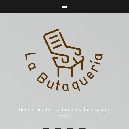
Donde cada butaca tiene una historia que
contar